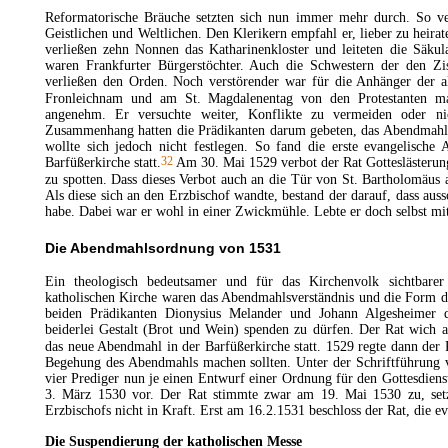
Reformatorische Bräuche setzten sich nun immer mehr durch. So ve
Geistlichen und Weltlichen. Den Klerikern empfahl er, lieber zu heira
verließen zehn Nonnen das Katharinenkloster und leiteten die Säkul
waren Frankfurter Bürgerstöchter. Auch die Schwestern der den Zis
verließen den Orden. Noch verstörender war für die Anhänger der a
Fronleichnam
und am
St. Magdalenentag
von den Protestanten ma
angenehm. Er versuchte weiter, Konflikte zu vermeiden oder ni
Zusammenhang hatten die Prädikanten darum gebeten, das
Abendmah
wollte sich jedoch nicht festlegen. So fand die erste evangelisch
32
Barfüßerkirche statt.
Am 30. Mai 1529 verbot der Rat
Gotteslästerun
zu spotten. Dass dieses Verbot auch an die Tür von St. Bartholomäus a
Als diese sich an den Erzbischof wandte, bestand der darauf, dass aussc
habe. Dabei war er wohl in einer Zwickmühle. Lebte er doch selbst m
Die Abendmahlsordnung von 1531
Ein theologisch bedeutsamer und für das Kirchenvolk sichtbare
katholischen Kirche waren das Abendmahlsverständnis und die Form d
beiden Prädikanten Dionysius Melander und Johann Algesheime
beiderlei Gestalt (Brot und Wein) spenden zu dürfen. Der Rat wich a
das neue Abendmahl in der Barfüßerkirche statt. 1529 regte dann der 
Begehung des Abendmahls machen sollten. Unter der Schriftführung v
vier Prediger nun je einen Entwurf einer
Ordnung
für den Gottesdiens
3. März 1530 vor. Der Rat stimmte zwar am 19. Mai 1530 zu, setz
Erzbischofs nicht in Kraft. Erst am 16.2.1531 beschloss der Rat, die 
Die
Suspendierung der katholischen Messe