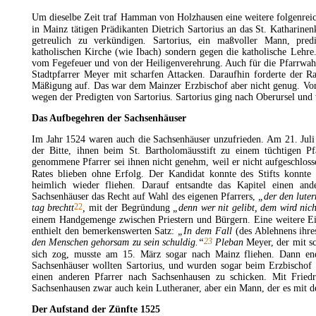
Um dieselbe Zeit traf Hamman von Holzhausen eine weitere folgenrei
in Mainz tätigen Prädikanten Dietrich Sartorius an das St. Katharine
getreulich zu verkündigen
.
Sartorius, ein maßvoller Mann, predi
katholischen Kirche (wie Ibach) sondern gegen die katholische Lehre
vom
Fegefeuer
und von der
Heiligenverehrung
. Auch für die
Pfarrwah
Stadtpfarrer Meyer mit scharfen Attacken. Daraufhin forderte der Rat
Mäßigung auf. Das war dem Mainzer Erzbischof aber nicht genug. Von 
wegen der Predigten von Sartorius. Sartorius ging nach Oberursel und w
Das Aufbegehren der
Sachsenhäuser
Im Jahr 1524 waren auch die Sachsenhäuser unzufrieden. Am 21. Juli 
der Bitte, ihnen beim St. Bartholomäusstift zu einem tüchtigen Pf
genommene Pfarrer sei ihnen nicht genehm, weil er nicht aufgeschlos
Rates blieben ohne Erfolg. Der Kandidat konnte des Stifts konnte
heimlich wieder fliehen. Darauf entsandte das Kapitel einen and
Sachsenhäuser das Recht auf
Wahl
des eigenen Pfarrers,
„der den luter
22
tag brechtt
,
mit der Begründung
„denn wer nit gelibt, dem wird nich
einem Handgemenge zwischen Priestern und Bürgern. Eine weitere E
enthielt den bemerkenswerten Satz:
„In dem Fall
(des Ablehnens ihres
23
den Menschen gehorsam zu sein schuldig.“
Pleban
Meyer, der mit s
sich zog, musste am 15. März sogar nach Mainz fliehen. Dann endl
Sachsenhäuser wollten Sartorius, und wurden sogar beim Erzbischof i
einen anderen Pfarrer nach Sachsenhausen zu schicken. Mit Fried
Sachsenhausen zwar auch kein
Lutheraner
, aber ein Mann, der es mit 
Der
Aufstand
der Zünfte 1525