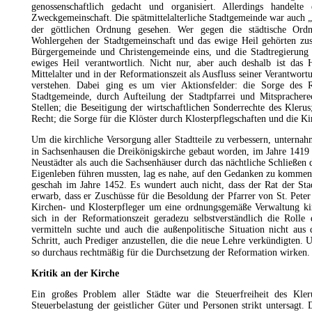
genossenschaftlich gedacht und organisiert. Allerdings handelt
Zweckgemeinschaft. Die spätmittelalterliche Stadtgemeinde war auch „
der göttlichen Ordnung gesehen. Wer gegen die städtische Ordn
Wohlergehen der Stadtgemeinschaft und das ewige Heil gehörten 
Bürgergemeinde und Christengemeinde eins, und die Stadtregierung
ewiges Heil verantwortlich. Nicht nur, aber auch deshalb ist das
Mittelalter und in der Reformationszeit als Ausfluss seiner Verantwor
verstehen. Dabei ging es um vier Aktionsfelder: die Sorge des 
Stadtgemeinde, durch Aufteilung der Stadtpfarrei und Mitspracher
Stellen; die Beseitigung der wirtschaftlichen
Sonderrechte
des Klerus;
Recht; die Sorge für die Klöster durch
Klosterpflegschaften
und die
Ki
Um die kirchliche Versorgung aller Stadtteile zu verbessern, unterna
in Sachsenhausen die Dreikönigskirche gebaut worden, im Jahre 1419 i
Neustädter als auch die Sachsenhäuser durch das nächtliche Schließen 
Eigenleben führen mussten, lag es nahe, auf den Gedanken zu kommen
geschah im Jahre 1452. Es wundert auch nicht, dass der Rat der Sta
erwarb, dass er Zuschüsse für die Besoldung der Pfarrer von St. Peter
Kirchen- und Klosterpfleger um eine ordnungsgemäße Verwaltung ki
sich in der Reformationszeit geradezu selbstverständlich die Rol
vermitteln suchte und auch die außenpolitische Situation nicht au
Schritt, auch Prediger anzustellen, die die neue Lehre verkündigten
so durchaus rechtmäßig für die Durchsetzung der Reformation
wirken.
Kritik an der Kirche
Ein großes Problem aller Städte war die
Steuerfreiheit
des Kleru
Steuerbelastung der geistlicher Güter und Personen strikt untersagt.