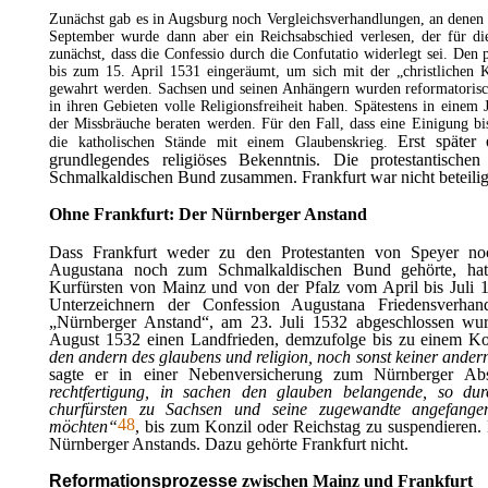
Zunächst gab es in Augsburg noch Vergleichsverhandlungen, an denen a
September wurde dann aber ein Reichsabschied verlesen, der für di
zunächst, dass die Confessio durch die Confutatio widerlegt sei. Den 
bis zum 15. April 1531 eingeräumt, um sich mit der „christlichen K
gewahrt werden. Sachsen und seinen Anhängern wurden reformatorisc
in ihren Gebieten volle Religionsfreiheit haben. Spätestens in einem 
der Missbräuche beraten werden. Für den Fall, dass eine Einigung b
Erst später
die katholischen Stände mit einem Glaubenskrieg.
grundlegendes religiöses Bekenntnis. Die protestantisch
Schmalkaldischen Bund zusammen. Frankfurt war nicht beteilig
Ohne Frankfurt: Der
Nürnberger Anstand
Dass Frankfurt weder zu den Protestanten von Speyer no
Augustana noch zum Schmalkaldischen Bund gehörte, hatt
Kurfürsten von Mainz und von der Pfalz vom April bis Juli 
Unterzeichnern der Confession Augustana Friedensverha
„Nürnberger Anstand“, am 23. Juli 1532 abgeschlossen wur
August 1532 einen
Landfrieden,
demzufolge bis zu einem Ko
den andern des glaubens und religion, noch sonst keiner ande
sagte er in einer Nebenversicherung zum Nürnberger A
rechtfertigung, in sachen den glauben belangende, so du
churfürsten zu
Sachsen und seine zugewandte angefang
48
möchten“
, bis zum Konzil oder Reichstag zu suspendieren. 
Nürnberger Anstands. Dazu gehörte Frankfurt nicht.
Reformationsprozesse
zwischen Mainz und Frankfurt