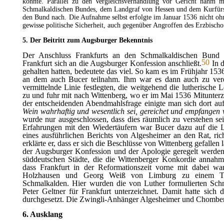
könnte. Parallel zu den Vergleichsverhandlung vor Gericht nahm
Schmalkaldischen Bundes, dem Landgraf von Hessen und dem Kurfürs
den Bund nach. Die Aufnahme selbst erfolgte im Januar 1536 nicht oh
gewisse politische Sicherheit, auch gegenüber Angroffen des Erzbisch
5. Der Beitritt zum Augsburger Bekenntnis
Der Anschluss Frankfurts an den Schmalkaldischen Bund
50
Frankfurt sich an die Augsburger Konfession anschließt.
In d
gehalten hatten, bedeutete das viel. So kam es im Frühjahr 15
an dem auch Bucer teilnahm. Ihm war es dann auch zu verda
vermittelnde Linie festlegten, die weitgehend die lutherisch
zu und fuhr mit nach Wittenberg, wo er im Mai 1536 Mitunterz
der entscheidenden Abendmahlsfrage einigte man sich dort au
Wein wahrhaftig und wesentlich sei, gereichet und empfangen 
wurde nur ausgeschlossen, dass dies räumlich zu verstehen sei
Erfahrungen mit den Wiedertäufern war Bucer dazu auf die 
eines ausführlichen Berichts von Algesheimer an den Rat, rich
erklärte er, dass er sich die Beschlüsse von Wittenberg gefallen
der Augsburger Konfession und der
Apologie
geregelt werden
süddeutschen Städte, die die Wittenberger Konkordie annahm
dass Frankfurt in der Reformationszeit vorne mit dabei wa
Holzhausen und Georg Weiß von Limburg zu einem Tre
Schmalkalden. Hier wurden die von Luther formulierten Schm
Peter Geltner für Frankfurt unterzeichnet. Damit hatte sich d
durchgesetzt. Die Zwingli-Anhänger Algesheimer und Chomberg
6. Ausklang