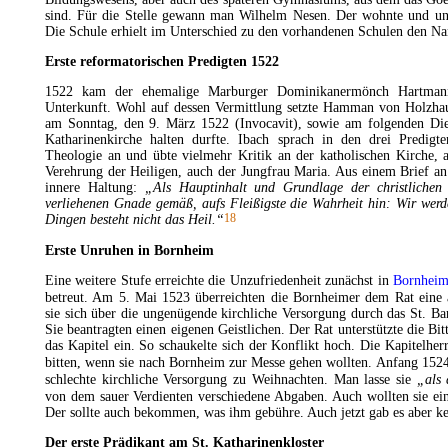
sind. Für die Stelle gewann man Wilhelm Nesen. Der wohnte und unt
Die Schule erhielt im Unterschied zu den vorhandenen Schulen den Na
Erste reformatorischen Predigten 1522
1522 kam der ehemalige Marburger Dominikanermönch Hartmann
Unterkunft. Wohl auf dessen Vermittlung setzte Hamman von Holzha
am Sonntag, den 9. März 1522 (Invocavit), sowie am folgenden Dien
Katharinenkirche halten durfte. Ibach sprach in den drei Predigt
Theologie an und übte vielmehr Kritik an der katholischen Kirche,
Verehrung der Heiligen, auch der Jungfrau Maria. Aus einem Brief a
innere Haltung:
„Als Hauptinhalt und Grundlage der christlichen L
verliehenen Gnade gemäß, aufs Fleißigste die Wahrheit hin: Wir werd
18
Dingen besteht nicht das Heil.“
Erste Unruhen in Bornheim
Eine weitere Stufe erreichte die Unzufriedenheit zunächst in
Bornhei
betreut. Am 5. Mai 1523 überreichten die Bornheimer dem Rat eine a
sie sich über die ungenügende kirchliche Versorgung durch das St. Ba
Sie beantragten einen eigenen Geistlichen. Der Rat unterstützte die Bitt
das Kapitel ein. So schaukelte sich der Konflikt hoch. Die Kapitelhe
bitten, wenn sie nach Bornheim zur
Messe
gehen wollten. Anfang 1524
schlechte kirchliche Versorgung zu Weihnachten. Man lasse sie
„als 
von dem sauer Verdienten verschiedene Abgaben. Auch wollten sie ein
Der sollte auch bekommen, was ihm gebühre. Auch jetzt gab es aber k
Der erste Prädikant am St. Katharinenkloster