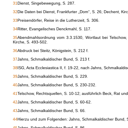
31
Dienst, Singebewegung, S. 287.
32
Die Daten bei Dienst, Frankfurter „Dom“, S. 26; Dechent, Kir
33
Preisendörfer, Reise in die Lutherzeit, S. 306.
34
Ritter, Evangelisches Denckmahl, S. 117.
35
Abendmahlsordnung vom 3.3.1530, Wortlaut bei Telschow, 
Kirche, S. 493-502.
36
Abdruck bei Steitz, Königstein, S. 212 f.
37
Jahns, Schmalkaldischer Bund, S. 213 f.
38
ISG, Acta Ecclesiastica II, f. 19-22, nach Jahns, Schmalkaldi
39
Jahns, Schmalkaldischer Bund, S. 229.
40
Jahns, Schmalkaldischer Bund, S. 230-232.
41
Telschow, Rechtsquellen, S. 10-12; ausführlich Beck, Rat und
42
Jahns, Schmalkaldischer Bund, S. 60-62.
43
Jahns, Schmalkaldischer Bund, S. 66.
44
Hierzu und zum Folgenden: Jahns, Schmalkaldischer Bund, S
45
Jahns, Schmalkaldischer Bund, S. 96.