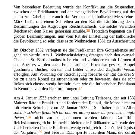
Von besonderer Bedeutung wurde der Konflikt um die Suspendieru
zwischen den Prädikanten und der evangelischen Bevölkerung auf der
nahm zu. Dabei spielte auch das Verbot der katholischen Messe eine
März 1531, mit einem Schreiben an den Rat die Einführung der n
Bestimmungen des Augsburger Reichsabschieds, die solche Veränderu
36
Reichsstadt dem Kaiser gehorsam schulde.
Trotzdem begannen die Pr
groben Beschimpfungen, nun vom Rat die Einstellung der katholische
die Bevölkerung so sehr, dass es zu Weihnachten 1531 zu
Ausschreitun
Im Oktober 1532 verlegten sie die Prädikanten ihre Gottesdienste auf
gehalten wurde. Am 1. Weihnachtsfeiertag drangen nach den evangel
Chor der St. Bartholomäuskirche ein und verhinderten mit Lärmen d
das. Aber es wurden auch Frauen auf den Hochaltar gesetzt, Ampel
geschmiert, Bücher, Kerzen und Bilder entwendet. Zaghafte Versuc
erfolglos. Auf Vorschlag der Ratschlagung forderte der Rat die drei 
bis zu einem Konzil zu suspendieren oder zu beweisen, dass sie schr
ließen sich ebenso wenig beeindrucken wie die lutherischen Prädikan
37
in Kenntnis von den Ratsforderungen.
Am 4. Januar 1533 erschien nun unter Leitung Tetlebens, der seit 15
Mainzer Räte in Frankfurt und forderte den Rat auf, die Messe nicht zu
mit einem Schreiben vom 22. Januar 1533 an Statthalter Johann Albr
solch beschehen freuntlich bit ohn zerrüttung unser bürgerlichen einig
38
theten,“
nicht zurück genommen werden könne. Daraufhi
Reichskammergericht. Immerhin hielten die Prädikanten währende der
Unsicherheiten für die Kaufleute wenig erfolgreich. Die Zollerträgnisse
39
den Vorjahren.
Seit Februar 1533 sperrte außerdem Mainz die Zufu