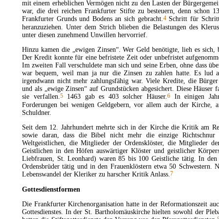
mit einem erheblichen Vermögen nicht zu den Lasten der Bürgergemeins
war, die drei reichen Frankfurter Stifte zu besteuern, denn schon 1
4
Frankfurter Grunds und Bodens an sich gebracht.
Schritt für Schri
heranzuziehen. Unter dem Strich blieben die Belastungen des Klerus
unter diesen zunehmend Unwillen hervorrief.
Hinzu kamen die „ewigen Zinsen“. Wer Geld benötigte, lieh es sich, b
Der Kredit konnte für eine befristete Zeit oder unbefristet aufgenomm
Im zweiten Fall verschuldete man sich und seine Erben, ohne dass übe
war bequem, weil man ja nur die Zinsen zu zahlen hatte. Es lud 
irgendwann nicht mehr zahlungsfähig war. Viele Kredite, die Bürge
und als „
ewige Zinsen
“ auf Grundstücken abgesichert. Diese Häuser 
5
6
sie verfallen.
1463 gab es 403 solcher Häuser.
In einigen Jahr
Forderungen bei wenigen Geldgebern, vor allem auch der Kirche, an
Schuldner.
Seit dem 12. Jahrhundert mehrte sich in der Kirche die Kritik am R
sowie daran, dass die
Bibel
nicht mehr die einzige Richtschnur 
Weltgeistlichen, die Mitglieder der Ordensklöster, die Mitglieder d
Geistlichen in den Höfen auswärtiger Klöster und geistlicher Körpers
Liebfrauen, St. Leonhard) waren 85 bis 100 Geistliche tätig. In de
Ordensbrüder tätig und in den Frauenklöstern etwa 50 Schwestern. 
7
Lebenswandel der Kleriker zu harscher Kritik Anlass.
Gottesdienstformen
Die Frankfurter Kirchenorganisation hatte in der Reformationszeit a
Gottesdienstes. In der St. Bartholomäuskirche hielten sowohl der Pleb