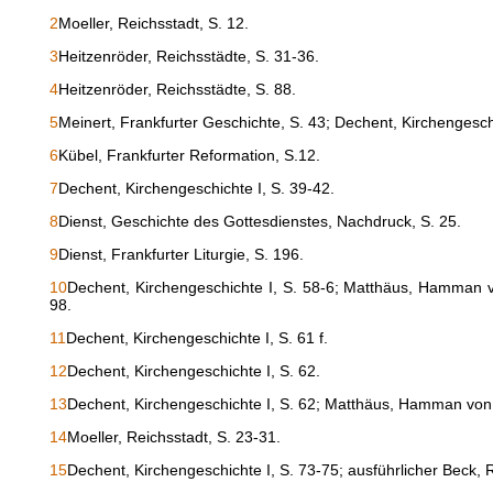
2
Moeller, Reichsstadt, S. 12.
3
Heitzenröder, Reichsstädte, S. 31-36.
4
Heitzenröder, Reichsstädte, S. 88.
5
Meinert, Frankfurter Geschichte, S. 43; Dechent, Kirchengeschi
6
Kübel, Frankfurter Reformation, S.12.
7
Dechent, Kirchengeschichte I, S. 39-42.
8
Dienst, Geschichte des Gottesdienstes, Nachdruck, S. 25.
9
Dienst, Frankfurter Liturgie, S. 196.
10
Dechent, Kirchengeschichte I, S. 58-6; Matthäus, Hamman von
98.
11
Dechent, Kirchengeschichte I, S. 61 f.
12
Dechent, Kirchengeschichte I, S. 62.
13
Dechent, Kirchengeschichte I, S. 62; Matthäus, Hamman von 
14
Moeller, Reichsstadt, S. 23-31.
15
Dechent, Kirchengeschichte I, S. 73-75; ausführlicher Beck, 