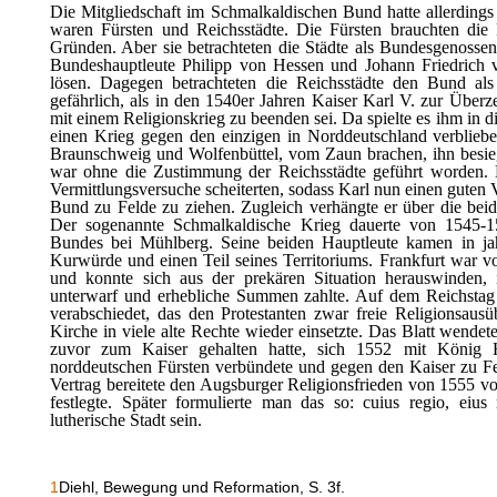
Die Mitgliedschaft im Schmalkaldischen Bund hatte allerdings
waren Fürsten und Reichsstädte. Die Fürsten brauchten die Re
Gründen. Aber sie betrachteten die Städte als Bundesgenossen
Bundeshauptleute Philipp von Hessen und Johann Friedrich v
lösen. Dagegen betrachteten die Reichsstädte den Bund als
gefährlich, als in den 1540er Jahren Kaiser Karl V. zur Überz
mit einem Religionskrieg zu beenden sei. Da spielte es ihm in d
einen Krieg gegen den einzigen in Norddeutschland verblieb
Braunschweig und Wolfenbüttel, vom Zaun brachen, ihn besieg
war ohne die Zustimmung der Reichsstädte geführt worden. E
Vermittlungsversuche scheiterten, sodass Karl nun einen guten
Bund zu Felde zu ziehen. Zugleich verhängte er über die beide
Der sogenannte Schmalkaldische Krieg dauerte von 1545-1
Bundes bei Mühlberg. Seine beiden Hauptleute kamen in jahr
Kurwürde und einen Teil seines Territoriums. Frankfurt war v
und konnte sich aus der prekären Situation herauswinden,
unterwarf und erhebliche Summen zahlte. Auf dem Reichstag
verabschiedet, das den Protestanten zwar freie Religionsaus
Kirche in viele alte Rechte wieder einsetzte. Das Blatt wendet
zuvor zum Kaiser gehalten hatte, sich 1552 mit König H
norddeutschen Fürsten verbündete und gegen den Kaiser zu Fe
Vertrag bereitete den Augsburger Religionsfrieden von 1555 vor
festlegte. Später formulierte man das so: cuius regio, eius
lutherische Stadt sein.
1
Diehl, Bewegung und Reformation, S. 3f.