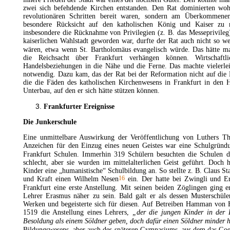
zwei sich befehdende Kirchen entstanden. Den Rat dominierten wo
revolutionären Schritten bereit waren, sondern am Überkommenen
besondere Rücksicht auf den katholischen König und Kaiser zu n
insbesondere die Rücknahme von Privilegien (z. B. das Messeprivileg)
kaiserlichen Wahlstadt geworden war, durfte der Rat auch nicht so w
wären, etwa wenn
St.
Bartholomäus
evangelisch würde. Das hätte ma
die Reichsacht über Frankfurt verhängen können. Wirtschaftl
Handelsbeziehungen in die Nähe und die Ferne. Das machte vielerle
notwendig. Dazu kam, das der Rat bei der Reformation nicht auf die
die die Fäden des katholischen Kirchenwesens in Frankfurt in den H
Unterbau, auf den er sich hätte stützen können.
Frankfurter Ereignisse
Die
Junkerschule
Eine unmittelbare Auswirkung der Veröffentlichung von Luthers Thes
Anzeichen für den Einzug eines neuen Geistes war eine Schulgründu
Frankfurt
Schulen
. Immerhin 319 Schülern besuchten die Schulen de
schlecht, aber sie wurden im mittelalterlichen Geist geführt. Doch h
Kinder eine „humanistische“ Schulbildung an. So stellte z. B. Claus S
16
und Kraft einen Wilhelm Nesen
ein. Der hatte bei Zwingli und E
Frankfurt eine erste Anstellung. Mit seinen beiden Zöglingen ging
Lehrer Erasmus näher zu sein. Bald galt er als dessen Musterschüle
Werken und begeisterte sich für diesen. Auf Betreiben Hamman von 
1519 die Anstellung eines Lehrers,
„
der die jungen Kinder in der 
Besoldung als einem Söldner geben, doch dafür einen Söldner minder h
Bildungswesens, aber auch des späteren
Gymnasiums
, aus dem das Go