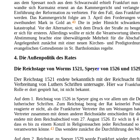
aus dem Spessart noch aus dem Schwarzwald erhielt Frankfurt nun d
wandte sich Kurmainz erneut an das Kammergericht und verlangte
Einführung der Reformation zu verbieten. Für den Fall, dass Frankfurt
werden. Das Kammergericht folgte am 3. April den Forderungen vo
40
zweihundert Mark in Gold an.
Die in jeder Hinsicht schwanken
katastrophal. Vor der Alternative, sich dem Druck der Straße zu beu
er sich für ersteres. Allerdings wollte er nicht die Verantwortung üb
Abstimmung brachte eine überwältigende Mehrheit für die Absch
Angelegenheit zunächst mit einer neuen Kirchen- und Predigtordnu
evangelischen Gottesdienste in St. Bartholomäus regelte.
4. Die Außenpolitik des Rates
Die Reichstage von Worms 1521,
Speye
r
von 1526 und 152
Der Reichstag 1521 endete bekanntlich mit der Reichsacht f
Verbreitung von Luthers Schriften untersagte. Hier
war Frankfur
Rolle er dort gespielt hat, ist nicht bekannt.
Auf dem 1. Reichstag von 1526 in Speyer ging es vor allem um die 
lutherischer Schriften.
Zum Reichstag bezog der Rat keinerlei Positi
reagierte er nicht, als die Frankfurter Vertreter ihn um Weisungen ba
Vertreter zusammen mit denen anderer Reichsstädte entschieden für di
endete mit dem Reichsabschied vom 27. August 1526. Er wich in § 4 v
dass es bis zu einem Konzil in Religionssachen jeder Reichsstand s
43
verantworten könne.
Das wendete zunächst die Durchführung des Wo
Auf dem 2. Reichstag zu Speyer 1529 wurde Frankfurt wieder durch P