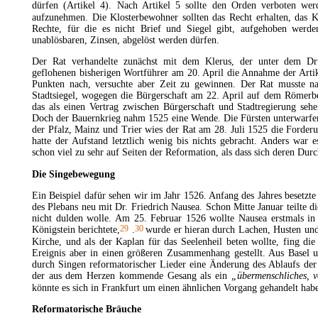
dürfen (Artikel 4). Nach Artikel 5 sollte den Orden verboten w
aufzunehmen. Die Klosterbewohner sollten das Recht erhalten, das
K
Rechte, für die es nicht Brief und Siegel gibt, aufgehoben werde
unablösbaren, Zinsen, abgelöst werden dürfen.
Der Rat verhandelte zunächst mit dem Klerus, der unter dem Dr
geflohenen bisherigen Wortführer am 20. April die Annahme der Artike
Punkten nach, versuchte aber Zeit zu gewinnen. Der Rat musste na
Stadtsiegel, wogegen die Bürgerschaft am 22. April auf dem Römerbe
das als einen Vertrag zwischen Bürgerschaft und Stadtregierung seh
Doch der
Bauernkrieg
nahm 1525 eine Wende. Die Fürsten unterwarfen
der
Pfalz
, Mainz und
Trier
wies der Rat am 28. Juli 1525 die Forderun
hatte der Aufstand letztlich wenig bis nichts gebracht. Anders war
schon viel zu sehr auf Seiten der Reformation, als dass sich deren Durc
Die Singebewegung
Ein Beispiel dafür sehen wir im Jahr 1526. Anfang des Jahres besetzte
des Plebans neu mit Dr. Friedrich Nausea. Schon Mitte Januar teilte d
nicht dulden wolle. Am 25. Februar 1526 wollte Nausea erstmals in
29
30
Königstein berichtete,
.
wurde er hieran durch Lachen, Husten und
Kirche, und als der Kaplan für das Seelenheil beten wollte, fing di
Ereignis aber in einen größeren Zusammenhang gestellt. Aus Basel u
durch Singen reformatorischer Lieder eine Änderung des Ablaufs der
der aus dem Herzen kommende Gesang als ein
„übermenschliches, 
könnte es sich in Frankfurt um einen ähnlichen Vorgang gehandelt hab
Reformatorische Bräuche