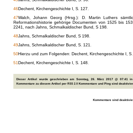
46
Dechent, Kirchengeschichte I, S. 127.
47
Walch, Johann Georg (Hrsg.): D. Martin Luthers sämtlic
Reformationshistorie gehörige Documenten von 1525 bis 1537 
2241, nach Jahns, Schmalkaldischer Bund, S 198.
48
Jahns, Schmalkaldischer Bund, S 198.
49
Jahns, Schmalkaldischer Bund, S. 121.
50
Hierzu und zum Folgenden: Dechent, Kirchengeschichte I, S.
51
Dechent, Kirchengeschichte I, S. 148.
Dieser Artikel wurde geschrieben am Sonntag, 26. März 2017 @ 07:41 i
Kommentare zu diesem Artikel per
Kommentare und Ping sind deaktivier
RSS 2.0
Kommentare sind deaktivier
Website von Jürgen Telschow is proudly powered by
Wo
Entries (RSS)
and
Comments