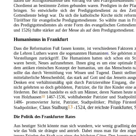
hatten die Stiftsgottesdienste den Vorrang vor den Pfarrgottesdiensten.
Chordienst an bestimmte Zeiten gebunden waren. Predigten in der Pfa
bringen. So entwickelte sich der
Predigtgottesdienst
zu den Zeite
Gottesdienste belegt war. Da sich die katholische Kirche nicht reform
Türöffner für evangelische Predigtgottesdienste. So wählte man in Fr
des Predigtgottesdienstes als erste Form des evangelischen Gottesdiens
und 1526) fußte stärker auf der
Messe
als auf dem Predigtgottesdienst.
Humanismus in Frankfurt
Dass die Reformation Fuß fassen konnte, ist verschiedenen Faktoren 
die Lehren Luthers waren die sogenannten
Humaniste
n
. Sie gehörten 
Vorstellungen zurückgriff. Die Humanisten hatten sich schon ein S
waren bereit, Neues aufzunehmen. Ihnen ging es um eine optimale E
dem antiken römischen Konzept der humanitas, um das Menschsein nac
sollte das durch Vermittlung von Wissen und Tugend. Damit stellten
mittelalterliche Menschenbild, das stark auf Gott und das Jenseits ausg
Denken erst verhältnismäßig spät durch Patriziersöhne Eingang, die
nicht gelehrten so doch gebildeten, Patrizier, die für ihre Kinder ein
förderten. Bei ihnen handelte es sich um Männer, deren Namen heute
10
von Holzhausen
1467-1536, wohlhabender Patrizier und Stadtpolit
1486- promovierter Jurist, Patrizier, Stadtpolitiker; Philipp Fürste
13
Claus Stalburg
-1524, der reichste Frankfurter, S
Stadtpolitiker;
Die Politik des Frankfurter Rates
Aus heutiger Sicht könnte man sich wundern, wie wenig gradlinig der
wie das Volk sie drängte und antrieb. Dabei muss man für den zöge
innere
Frieden
der Stadt war eines der höchsten Güter. Den konnte man 