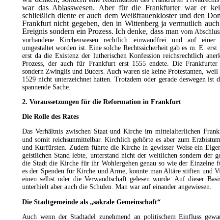
war das Ablasswesen. Aber für die Frankfurter war er ke
schließlich diente er auch dem Weißfrauenkloster und den Do
Frankfurt nicht gegeben, den in Wittenberg ja vermutlich auch
Ereignis sondern ein Prozess. Ich denke, dass man
vom Abschluss
vorhandene Kirchenwesen rechtlich einwandfrei und auf einer B
umgestaltet worden ist. Eine solche Rechtssicherheit gab es m. E. ers
erst da die Existenz der lutherischen Konfession reichsrechtlich ane
Prozess, der auch für Frankfurt erst 1555 endete. Die Frankfurte
sondern Zwinglis und Bucers. Auch waren sie keine Protestanten, weil 
1529 nicht unterzeichnet hatten. Trotzdem oder gerade deswegen ist d
spannende Sache.
2. Voraussetzungen für die Reformation in Frankfurt
Die Rolle des Rates
Das Verhältnis zwischen Staat und
Kirche
im mittelalterlichen
Frank
und somit reichsunmittelbar. Kirchlich gehörte es aber zum
Erzbistu
und Kurfürsten. Zudem führte die Kirche in gewisser Weise ein Eigen
geistlichen Stand lebte, unterstand nicht der weltlichen sondern der g
die Stadt die Kirche für ihr Wohlergehen genau so wie der Einzelne f
es der Spenden für Kirche und Arme, konnte man Altäre stiften und
V
einen selbst oder die Verwandtschaft gelesen wurde. Auf dieser Bas
unterhielt aber auch die Schulen. Man war auf einander angewiesen.
Die
Stadtgemeinde
als „sakrale Gemeinschaft“
Auch wenn der Stadtadel zunehmend an politischem Einfluss gewann,