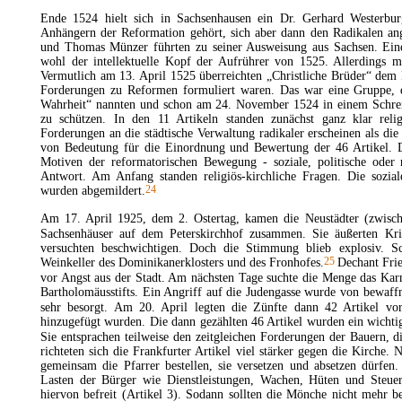
Ende 1524 hielt sich in Sachsenhausen ein Dr. Gerhard Westerbur
Anhängern der Reformation gehört, sich aber dann den Radikalen ang
und Thomas Münzer führten zu seiner Ausweisung aus Sachsen. Eine
wohl der intellektuelle Kopf der Aufrührer von 1525. Allerdings mu
Vermutlich am 13. April 1525 überreichten „Christliche Brüder“ dem R
Forderungen zu Reformen formuliert waren. Das war eine Gruppe, 
Wahrheit“ nannten und schon am 24. November 1524 in einem Schreib
zu schützen. In den 11 Artikeln standen zunächst ganz klar rel
Forderungen an die städtische Verwaltung radikaler erscheinen als die
von Bedeutung für die Einordnung und Bewertung der 46 Artikel. Di
Motiven der reformatorischen Bewegung - soziale, politische oder r
Antwort. Am Anfang standen religiös-kirchliche Fragen. Die sozial
24
wurden abgemildert.
Am 17. April 1925, dem 2. Ostertag, kamen die Neustädter (zwisch
Sachsenhäuser auf dem
Peterskirchhof
zusammen. Sie äußerten Kri
versuchten beschwichtigen. Doch die Stimmung blieb explosiv. Sc
25
Weinkeller des Dominikanerklosters und des Fronhofes.
Dechant Fri
vor Angst aus der Stadt. Am nächsten Tage suchte die Menge das Karme
Bartholomäusstifts. Ein Angriff auf die
Judengasse
wurde von bewaffne
sehr besorgt. Am 20. April legten die Zünfte dann 42 Artikel vor
hinzugefügt wurden. Die dann gezählten 46 Artikel wurden ein wichti
Sie entsprachen teilweise den zeitgleichen Forderungen der Bauern, d
richteten sich die
Frankfurter Artikel
viel stärker gegen die Kirche. 
gemeinsam die Pfarrer bestellen, sie versetzen und absetzen dürfen.
Lasten der Bürger wie Dienstleistungen, Wachen, Hüten und
Steue
hiervon befreit (Artikel 3). Sodann sollten die Mönche nicht mehr 