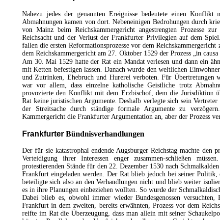
Nahezu jedes der genannten Ereignisse bedeutete einen Konflikt
Abmahnungen kamen von dort. Nebeneinigen Bedrohungen durch krieg
von Mainz beim Reichskammergericht angestrengten Prozesse zur
Reichsacht und der Verlust der Frankfurter Privilegien auf dem Spie
fallen die ersten Reformationsprozesse vor dem Reichskammergericht
dem Reichskammergericht am 27. Oktober 1529 der Prozess „in causa 
Am 30. Mai 1529 hatte der Rat ein Mandat verlesen und dann ein ähnl
mit Ketten befestigen lassen. Danach wurde den weltlichen Einwohnern
und Zutrinken,
Ehebruch und Hurerei
verboten. Für Übertretungen 
war vor allem, dass einzelne katholische Geistliche trotz Abmahn
provozierte den Konflikt mit dem Erzbischof, dem die Jurisdiktion üb
Rat keine juristischen Argumente. Deshalb verlegte sich sein Vertrete
der Streitsache durch ständige formale Argumente zu verzöge
Kammergericht die Frankfurter Argumentation an, aber der Prozess ve
Frankfurter
Bündnisverhandlungen
Der für sie katastrophal endende Augsburger Reichstag machte den pro
Verteidigung ihrer Interessen enger zusammen-schließen müsse
protestierenden Stände für den 22. Dezember 1530 nach Schmalkalden 
Frankfurt eingeladen werden. Der Rat blieb jedoch bei seiner Politik,
beteiligte sich also an den Verhandlungen nicht und blieb weiter isoli
es in ihre Planungen einbeziehen wollten. So wurde der Schmalkaldisc
Dabei blieb es, obwohl immer wieder Bundesgenossen versuchten, F
Frankfurt in dem zweiten, bereits erwähnten, Prozess vor dem Reic
reifte im Rat die Überzeugung, dass man allein mit seiner Schaukelpol