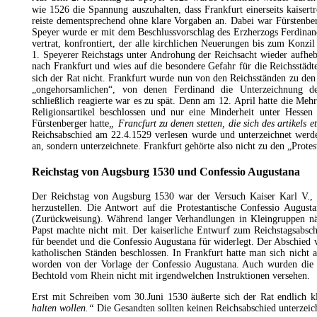
wie 1526 die Spannung auszuhalten, dass Frankfurt einerseits kaisertr
reiste dementsprechend ohne klare Vorgaben an. Dabei war Fürstenbe
Speyer wurde er mit dem Beschlussvorschlag des Erzherzogs Ferdinand
vertrat, konfrontiert, der alle kirchlichen Neuerungen bis zum Konzil
1. Speyerer Reichstags unter Androhung der
Reichsacht
wieder aufhebe
nach Frankfurt und wies auf die besondere Gefahr für die Reichsstädt
sich der Rat nicht. Frankfurt wurde nun von den Reichsständen zu den
„ongehorsamlichen“, von denen Ferdinand die Unterzeichnung de
schließlich reagierte war es zu spät. Denn am 12. April hatte die Meh
Religionsartikel beschlossen und nur eine Minderheit unter Hessen
Fürstenberger hatte
„ Francfurt zu denen stetten, die sich des artikels
Reichsabschied am 22.4.1529 verlesen wurde und unterzeichnet werden
an, sondern unterzeichnete. Frankfurt gehörte also nicht zu den „Protes
Reichstag von Augsburg 1530 und Confessio Augustana
Der Reichstag von Augsburg 1530 war der Versuch Kaiser Karl V., e
herzustellen. Die Antwort auf die Protestantische
Confessio August
(Zurückweisung). Während langer Verhandlungen in Kleingruppen näh
Papst machte nicht mit. Der kaiserliche Entwurf zum Reichstagsabsch
für beendet und die Confessio Augustana für widerlegt. Der Abschied 
katholischen Ständen beschlossen. In Frankfurt hatte man sich nicht 
worden von der Vorlage der Confessio Augustana. Auch wurden die F
Bechtold vom Rhein nicht mit irgendwelchen Instruktionen versehen.
Erst mit Schreiben vom 30.Juni 1530 äußerte sich der Rat endlich k
halten wollen.“
Die Gesandten sollten keinen Reichsabschied unterzeic