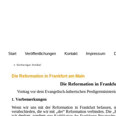
Website von Jürg
Start
Veröffentlichungen
Kontakt
Impressum
D
«
Vorheriger Artikel
Die Reformation in Frankfurt am Main
Die Reformation in Frankf
Vortrag vor dem Evangelisch-lutherischen Predigerministe
Vorbemerkungen
1.
Wenn wir uns mit der Reformation in Frankfurt befassen, 
verabschieden, die wir mit „der“ Reformation verbinden. Die „
wir denken, sondern
eine Kodifikation des Frankfurter Privatrecht