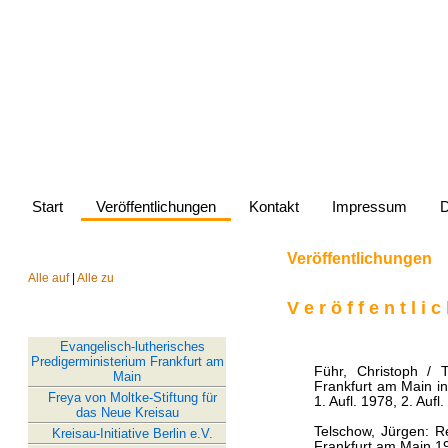
Website von Jürg
Start
Veröffentlichungen
Kontakt
Impressum
D
Veröffentlichungen
AUSWAHLMENÜ
Alle auf
|
Alle zu
V e r ö f f e n t l i
LINKS
Evangelisch-lutherisches
Predigerministerium Frankfurt am
Führ, Christoph / 
Main
Frankfurt am Main i
Freya von Moltke-Stiftung für
1. Aufl. 1978, 2. Aufl
das Neue Kreisau
Telschow, Jürgen: Re
Kreisau-Initiative Berlin e.V.
Frankfurt am Main 1