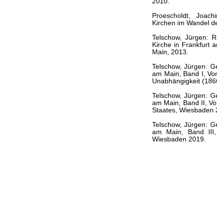
2010.
Proescholdt, Joach
Kirchen im Wandel de
Telschow, Jürgen: 
Kirche in Frankfurt
Main, 2013.
Telschow, Jürgen: Ge
am Main, Band I, Vo
Unabhängigkeit (1866
Telschow, Jürgen: Ge
am Main, Band II, V
Staates, Wiesbaden 
Telschow, Jürgen: Ge
am Main, Band III,
Wiesbaden 2019.
Website von Jürgen Telschow is proudly powered by
Wo
Entries (RSS)
and
Comments