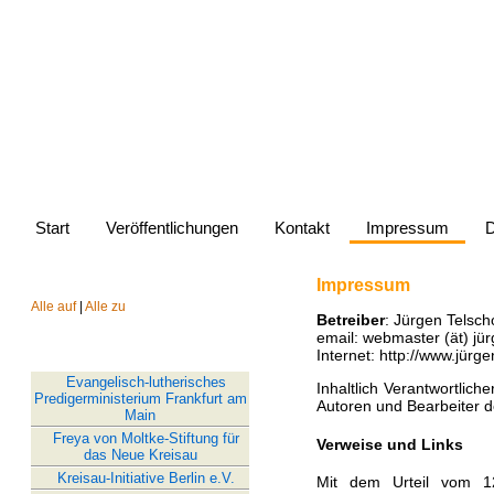
Website von Jürg
Start
Veröffentlichungen
Kontakt
Impressum
D
Impressum
AUSWAHLMENÜ
Alle auf
|
Alle zu
Betreiber
: Jürgen Telsc
email: webmaster (ät) jü
Internet: http://www.jürg
LINKS
Evangelisch-lutherisches
Inhaltlich Verantwortlic
Predigerministerium Frankfurt am
Autoren und Bearbeiter de
Main
Freya von Moltke-Stiftung für
Verweise und Links
das Neue Kreisau
Kreisau-Initiative Berlin e.V.
Mit dem Urteil vom 1