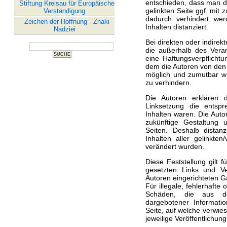
entschieden, dass man du
Stiftung Kreisau für Europäische
gelinkten Seite ggf. mit 
Verständigung
dadurch verhindert wer
Zeichen der Hoffnung - Znaki
Inhalten distanziert.
Nadziei
Bei direkten oder indirek
die außerhalb des Veran
eine Haftungsverpflichtun
dem die Autoren von den 
möglich und zumutbar wär
zu verhindern.
Die Autoren erklären 
Linksetzung die entspre
Inhalten waren. Die Autor
zukünftige Gestaltung u
Seiten. Deshalb distanz
Inhalten aller gelinkte
verändert wurden.
Diese Feststellung gilt 
gesetzten Links und V
Autoren eingerichteten G
Für illegale, fehlerhafte
Schäden, die aus de
dargebotener Informatio
Seite, auf welche verwies
jeweilige Veröffentlichung