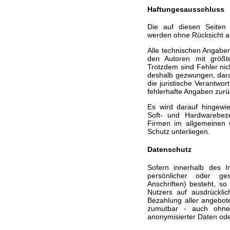
Haftungesausschluss
Die auf diesen Seite
werden ohne Rücksicht auf
Alle technischen Angabe
den Autoren mit größte
Trotzdem sind Fehler nic
deshalb gezwungen, dara
die juristische Verantwor
fehlerhafte Angaben zu
Es wird darauf hingewi
Soft- und Hardwarebez
Firmen im allgemeinen 
Schutz unterliegen.
Datenschutz
Sofern innerhalb des I
persönlicher oder ge
Anschriften) besteht, so
Nutzers auf ausdrücklic
Bezahlung aller angebote
zumutbar - auch ohne
anonymisierter Daten od