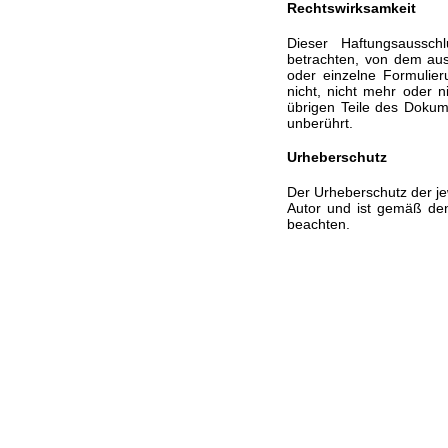
Rechtswirksamkeit
Dieser Haftungsaussch
betrachten, von dem aus
oder einzelne Formulier
nicht, nicht mehr oder ni
übrigen Teile des Dokume
unberührt.
Urheberschutz
Der Urheberschutz der jew
Autor und ist gemäß de
beachten.
Website von Jürgen Telschow is proudly powered by
Wo
Entries (RSS)
and
Comments