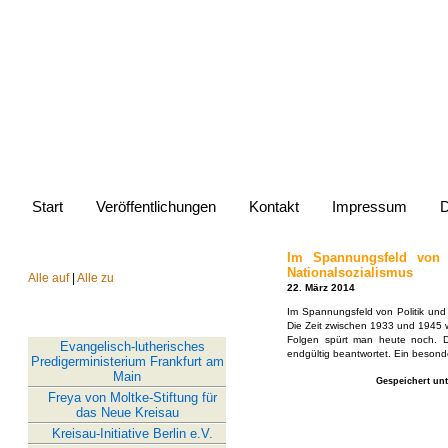
Website von Jürg
Start
Veröffentlichungen
Kontakt
Impressum
D
Im Spannungsfeld von P
AUSWAHLMENÜ
Nationalsozialismus
Alle auf
|
Alle zu
22. März 2014
Im Spannungsfeld von Politik und 
LINKS
Die Zeit zwischen 1933 und 1945 w
Folgen spürt man heute noch. Di
Evangelisch-lutherisches
endgültig beantwortet. Ein besonde
Predigerministerium Frankfurt am
Main
Gespeichert un
Freya von Moltke-Stiftung für
das Neue Kreisau
Kreisau-Initiative Berlin e.V.