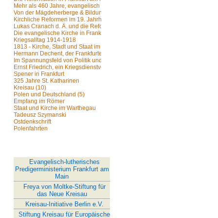
Mehr als 460 Jahre, evangelisch in Nied
Von der Mägdeherberge & Bildungsschule in der Mühlbruchstraße zum Alte
Kirchliche Reformen im 19. Jahrhundert als Schritte zur Selbständigkeit
Lukas Cranach d. Ä. und die Reformation
Die evangelische Kirche in Frankfurt a. M. nach dem 2. Weltkrieg
Kriegsalltag 1914-1918
1813 - Kirche, Stadt und Staat im Wandel
Hermann Dechent, der Frankfurter Kirchenhistoriker
Im Spannungsfeld von Politik und Glauben - Frankfurter Pfarrer im Nationals
Ernst Friedrich, ein Kriegsdienstverweigerer im Dritten Reich
Spener in Frankfurt
325 Jahre St. Katharinen
Kreisau (10)
Polen und Deutschland (5)
Empfang im Römer
Staat und Kirche im Warthegau
Tadeusz Szymanski
Ostdenkschrift
Polenfahrten
LINKS
Evangelisch-lutherisches
Predigerministerium Frankfurt am
Main
Freya von Moltke-Stiftung für
das Neue Kreisau
Kreisau-Initiative Berlin e.V.
Stiftung Kreisau für Europäische