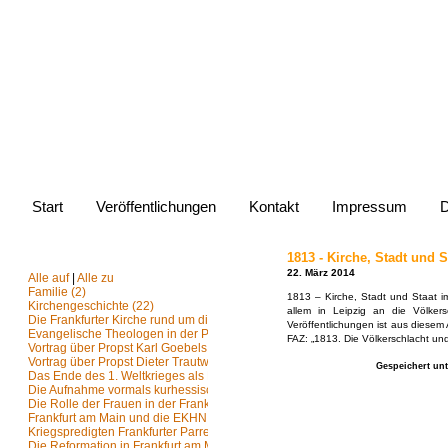
Website von Jürg
Start
Veröffentlichungen
Kontakt
Impressum
D
1813 - Kirche, Stadt und 
AUSWAHLMENÜ
22. März 2014
Alle auf
|
Alle zu
Familie (2)
1813 – Kirche, Stadt und Staat 
Kirchengeschichte (22)
allem in Leipzig an die Völker
Die Frankfurter Kirche rund um die Paulskirchenversammlung
Veröffentlichungen ist aus diesem
Evangelische Theologen in der Paulskirchenversammlung und Frankfurter Pre
FAZ: „1813. Die Völkerschlacht un
Vortrag über Propst Karl Goebels
Vortrag über Propst Dieter Trautwein
Gespeichert un
Das Ende des 1. Weltkrieges als Epochenumbruch für die Frankfurter Kirche 
Die Aufnahme vormals kurhessischer und nassauischer Gemeinden (2019)
Die Rolle der Frauen in der Frankfurter Kirche (2019)
Frankfurt am Main und die EKHN (2014)
Kriegspredigten Frankfurter Parrer 1914 – 1918 (2016)
Die Reformation in Frankfurt am Main